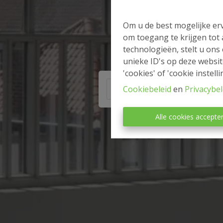
Om u de best mogelijke erv
om toegang te krijgen tot
technologieën, stelt u ons
unieke ID's op deze websit
'cookies' of 'cookie instelli
Cookiebeleid
en
Privacybel
Alle cookies accepte