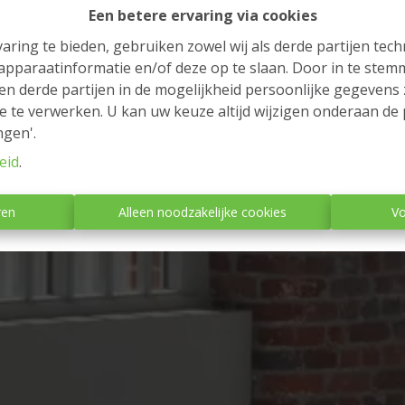
Een betere ervaring via cookies
aring te bieden, gebruiken zowel wij als derde partijen tec
Immo Van Parijs
 apparaatinformatie en/of deze op te slaan. Door in te ste
 en derde partijen in de mogelijkheid persoonlijke gegeven
e te verwerken. U kan uw keuze altijd wijzigen onderaan de 
ngen'.
eid
.
Te koop
(14)
ren
Alleen noodzakelijke cookies
Vo