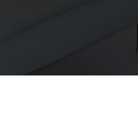
 u hier
chikking