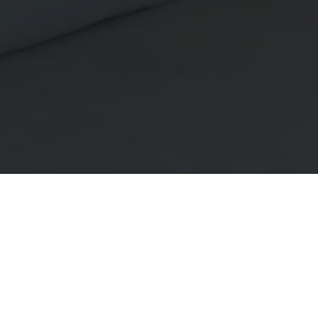
Het pe
in en o