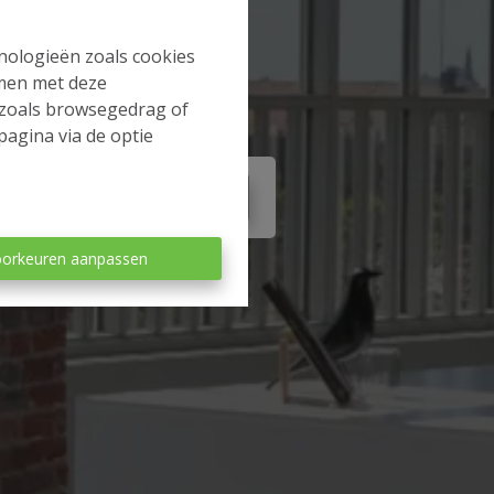
hnologieën zoals cookies
mmen met deze
s zoals browsegedrag of
pagina via de optie
Te huur
(8)
orkeuren aanpassen