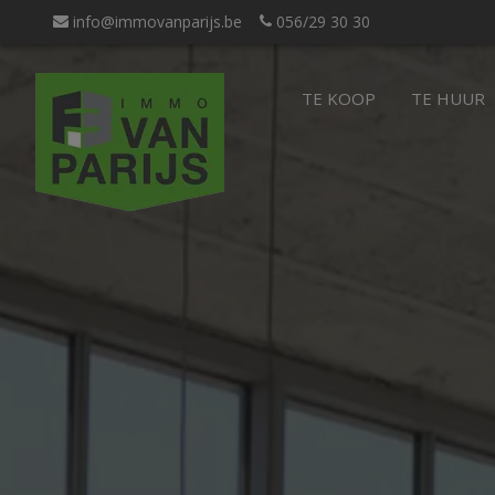
Navigated to Immo Van Parijs
info@immovanparijs.be
056/29 30 30
TE KOOP
TE HUUR