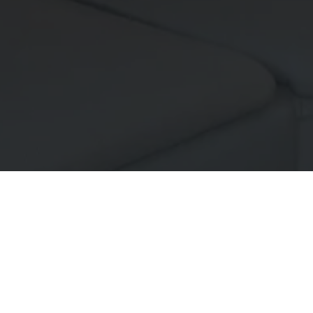
Hou me op de hoogte
rfecte pand nog niet gevonden in ons huidig aanbod? Schrijf
ntvang als eerste een bericht als een geschikt pand ter bes
komt.