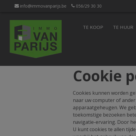
info@immovanparijs.be
056/29 30 30
TE KOOP
TE HUUR
Cookie p
Cookies kunnen worden gebr
naar uw computer of ander 
apparaatgeheugen. We gebr
toekomstige bezoeken bete
navigatie-ervaring. Door he
U kunt cookies te allen tij