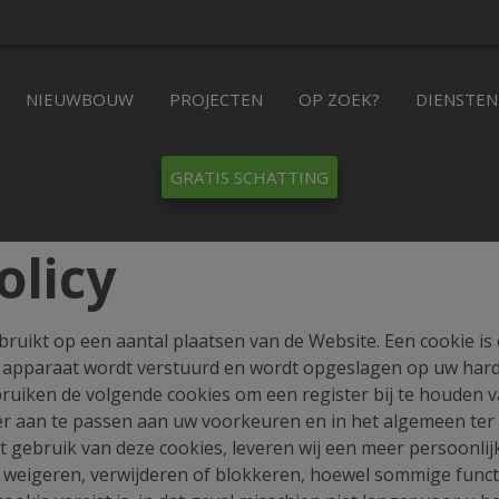
NIEUWBOUW
PROJECTEN
OP ZOEK?
DIENSTEN
GRATIS SCHATTING
olicy
uikt op een aantal plaatsen van de Website. Een cookie is 
apparaat wordt verstuurd en wordt opgeslagen op uw harde
uiken de volgende cookies om een register bij te houden
r aan te passen aan uw voorkeuren en in het algemeen ter
t gebruik van deze cookies, leveren wij een meer persoonlij
de weigeren, verwijderen of blokkeren, hoewel sommige funct