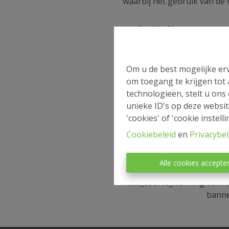
waarbij het gebruik van de c
Cookie Name
Gebru
Properties_filters
voork
Om u de best mogelijke erv
perso
om toegang te krijgen tot
Googl
technologieën, stelt u ons
unieke ID's op deze websit
_ga
'cookies' of 'cookie instelli
Cookiebeleid
en
Privacybel
_gat
Versn
Alle cookies accepte
Ontho
hide_cookie_warning
aanva
banne