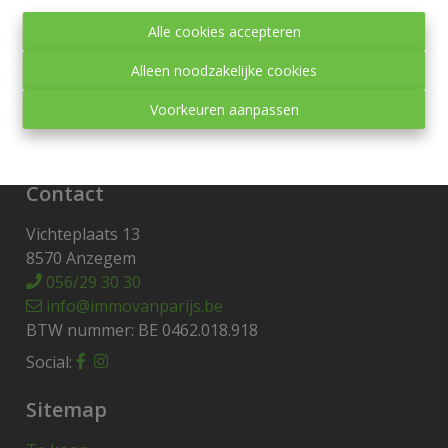
Toezichthoudende autoriteit:
Alle cookies accepteren
Beroepsinstituut van Vastgoedmakelaars,
Luxemburgstraat 16 B te 1000 Brussel.
Alleen noodzakelijke cookies
Onderworpen aan de
deontologische code van het
Voorkeuren aanpassen
BIV
.
Privacy statement
-
Disclaimer
Contact
Vichteplaats 13
8570 Anzegem
056/29 30 30
info@immovanparijs.be
BTW nummer: BE 0462.018.918
Social:
Sitemap