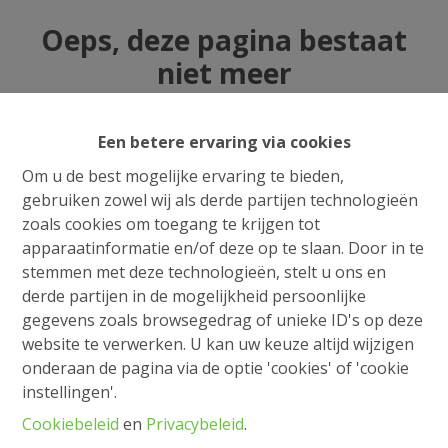
Oeps, deze pagina bestaat
niet meer
Een betere ervaring via cookies
Om u de best mogelijke ervaring te bieden,
Te koop
Te huur
gebruiken zowel wij als derde partijen technologieën
zoals cookies om toegang te krijgen tot
apparaatinformatie en/of deze op te slaan. Door in te
stemmen met deze technologieën, stelt u ons en
derde partijen in de mogelijkheid persoonlijke
gegevens zoals browsegedrag of unieke ID's op deze
website te verwerken. U kan uw keuze altijd wijzigen
onderaan de pagina via de optie 'cookies' of 'cookie
instellingen'.
Cookiebeleid
en
Privacybeleid
.