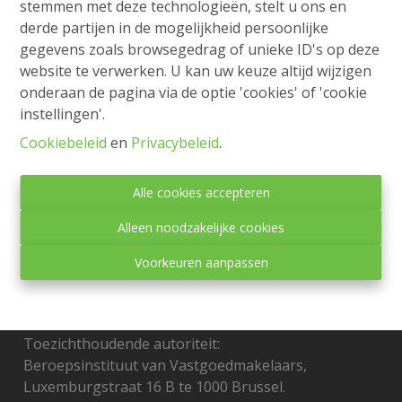
stemmen met deze technologieën, stelt u ons en
Murissonstraat 260, 8930 Rekkem
|
Ref
: 
2206
derde partijen in de mogelijkheid persoonlijke
gegevens zoals browsegedrag of unieke ID's op deze
€ 410.000
website te verwerken. U kan uw keuze altijd wijzigen
onderaan de pagina via de optie 'cookies' of 'cookie
instellingen'.
1870 m²
Cookiebeleid
en
Privacybeleid
.
Alle cookies accepteren
Alleen noodzakelijke cookies
Voorkeuren aanpassen
Toezichthoudende autoriteit:
Beroepsinstituut van Vastgoedmakelaars,
Luxemburgstraat 16 B te 1000 Brussel.