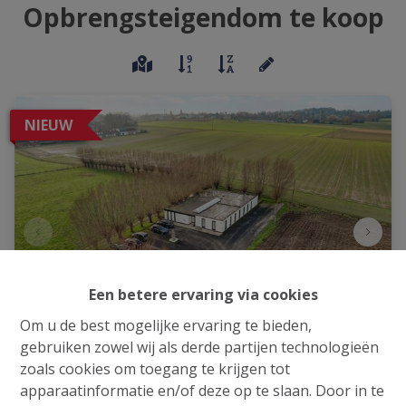
Opbrengsteigendom te koop
NIEUW
Een betere ervaring via cookies
Om u de best mogelijke ervaring te bieden,
gebruiken zowel wij als derde partijen technologieën
zoals cookies om toegang te krijgen tot
Veelzijdig Kantoorpand met Parkeerplaats in
apparaatinformatie en/of deze op te slaan. Door in te
Groen Menen