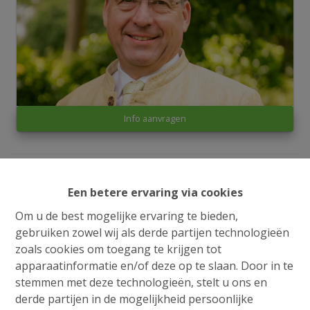
Info aanvragen
1
1
1
32 m²
Een betere ervaring via cookies
Om u de best mogelijke ervaring te bieden,
Ruime en volledig gemeubelde studentenkamer in
gebruiken zowel wij als derde partijen technologieën
het hart van Brugge
zoals cookies om toegang te krijgen tot
Bent u op zoek naar een zorgeloze investering of een
apparaatinformatie en/of deze op te slaan. Door in te
comfortabele verblijfplaats voor uw studerende zoon
stemmen met deze technologieën, stelt u ons en
of dochter? Dan is deze instapklare studentenkamer in
derde partijen in de mogelijkheid persoonlijke