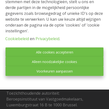
stemmen met deze technologieën, stelt u ons en
Werkhuisstraat 7-9, 8000 Brugge
|
Ref
: 
2240
derde partijen in de mogelijkheid persoonlijke
gegevens zoals browsegedrag of unieke ID's op deze
€ 145.000
website te verwerken. U kan uw keuze altijd wijzigen
onderaan de pagina via de optie 'cookies' of 'cookie
instellingen'.
1
1
1
Cookiebeleid
en
Privacybeleid
.
Alle cookies accepteren
Alleen noodzakelijke cookies
Voorkeuren aanpassen
Toezichthoudende autoriteit:
Beroepsinstituut van Vastgoedmakelaars,
Luxemburgstraat 16 B te 1000 Brussel.