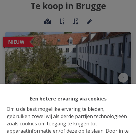
Te koop in Brugge
NIEUW
Een betere ervaring via cookies
Om u de best mogelijke ervaring te bieden,
gebruiken zowel wij als derde partijen technologieën
zoals cookies om toegang te krijgen tot
Ruime studenten kamer met eigen sanitair
apparaatinformatie en/of deze op te slaan. Door in te
en keuken