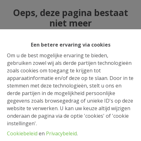
Oeps, deze pagina bestaat
niet meer
Een betere ervaring via cookies
Om u de best mogelijke ervaring te bieden,
Te koop
Te huur
gebruiken zowel wij als derde partijen technologieën
zoals cookies om toegang te krijgen tot
apparaatinformatie en/of deze op te slaan. Door in te
stemmen met deze technologieën, stelt u ons en
derde partijen in de mogelijkheid persoonlijke
gegevens zoals browsegedrag of unieke ID's op deze
website te verwerken. U kan uw keuze altijd wijzigen
onderaan de pagina via de optie 'cookies' of 'cookie
instellingen'.
Cookiebeleid
en
Privacybeleid
.