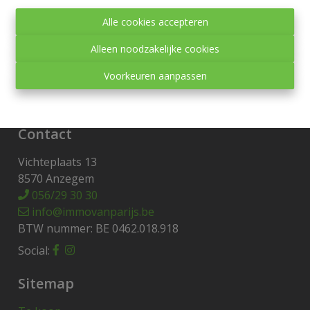
Toezichthoudende autoriteit:
Alle cookies accepteren
Beroepsinstituut van Vastgoedmakelaars,
Luxemburgstraat 16 B te 1000 Brussel.
Alleen noodzakelijke cookies
Onderworpen aan de
deontologische code van het
Voorkeuren aanpassen
BIV
.
Privacy statement
-
Disclaimer
Contact
Vichteplaats 13
8570 Anzegem
056/29 30 30
info@immovanparijs.be
BTW nummer: BE 0462.018.918
Social:
Sitemap