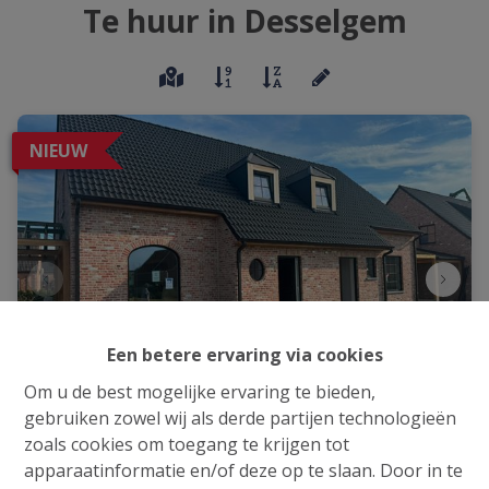
Te huur in Desselgem
NIEUW
Een betere ervaring via cookies
Om u de best mogelijke ervaring te bieden,
gebruiken zowel wij als derde partijen technologieën
zoals cookies om toegang te krijgen tot
Energiezuinige halfopen bebouwing met drie
apparaatinformatie en/of deze op te slaan. Door in te
slaapkamers