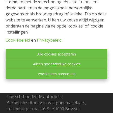
stemmen met deze technologieën, stelt u ons en
Ritsaard , 8792 Desselgem
|
Ref
: 
2249
derde partijen in de mogelijkheid persoonlijke
gegevens zoals browsegedrag of unieke ID's op deze
€ 1.200 /maand
website te verwerken. U kan uw keuze altijd wijzigen
onderaan de pagina via de optie 'cookies' of 'cookie
instellingen'.
3
1
131 m²
Cookiebeleid
en
Privacybeleid
.
Alle cookies accepteren
Alleen noodzakelijke cookies
Voorkeuren aanpassen
Toezichthoudende autoriteit:
Beroepsinstituut van Vastgoedmakelaars,
Luxemburgstraat 16 B te 1000 Brussel.