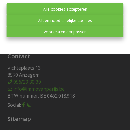
Toezichthoudende autoriteit:
Alle cookies accepteren
Beroepsinstituut van Vastgoedmakelaars,
Luxemburgstraat 16 B te 1000 Brussel.
Alleen noodzakelijke cookies
Onderworpen aan de
deontologische code van het
Voorkeuren aanpassen
BIV
.
Privacy statement
-
Disclaimer
Contact
Vichteplaats 13
8570 Anzegem
056/29 30 30
info@immovanparijs.be
BTW nummer: BE 0462.018.918
Social:
Sitemap