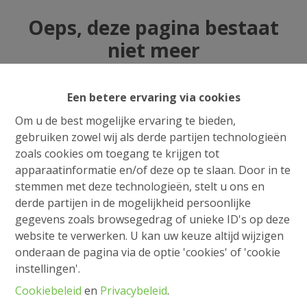
Oeps, deze pagina bestaat
niet meer
Een betere ervaring via cookies
Om u de best mogelijke ervaring te bieden,
Te koop
Te huur
gebruiken zowel wij als derde partijen technologieën
zoals cookies om toegang te krijgen tot
apparaatinformatie en/of deze op te slaan. Door in te
stemmen met deze technologieën, stelt u ons en
derde partijen in de mogelijkheid persoonlijke
gegevens zoals browsegedrag of unieke ID's op deze
website te verwerken. U kan uw keuze altijd wijzigen
onderaan de pagina via de optie 'cookies' of 'cookie
instellingen'.
Cookiebeleid
en
Privacybeleid
.