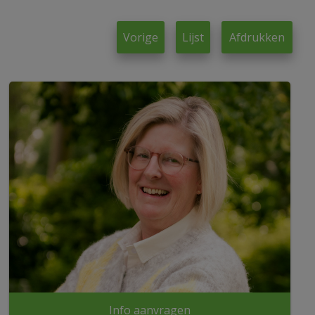
Vorige
Lijst
Afdrukken
Info aanvragen