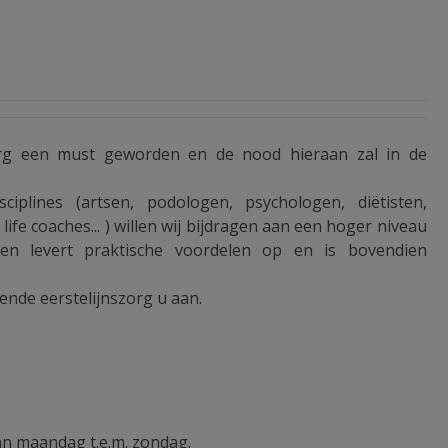
zorg een must geworden en de nood hieraan zal in de
plines (artsen, podologen, psychologen, diëtisten,
ife coaches... ) willen wij bijdragen aan een hoger niveau
rken levert praktische voordelen op en is bovendien
nde eerstelijnszorg u aan.
van maandag t.e.m. zondag.