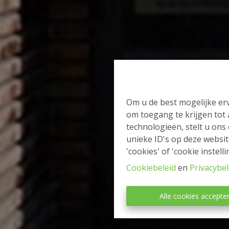
Om u de best mogelijke erv
om toegang te krijgen tot
technologieën, stelt u ons
unieke ID's op deze websit
'cookies' of 'cookie instelli
Cookiebeleid
en
Privacybel
Alle cookies accepte