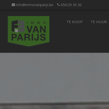
info@immovanparijs.be
056/29 30 30
TE KOOP
TE HUUR