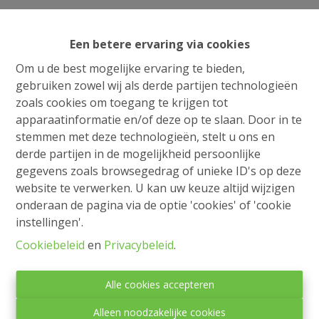
Een betere ervaring via cookies
Om u de best mogelijke ervaring te bieden,
gebruiken zowel wij als derde partijen technologieën
zoals cookies om toegang te krijgen tot
apparaatinformatie en/of deze op te slaan. Door in te
stemmen met deze technologieën, stelt u ons en
derde partijen in de mogelijkheid persoonlijke
gegevens zoals browsegedrag of unieke ID's op deze
website te verwerken. U kan uw keuze altijd wijzigen
onderaan de pagina via de optie 'cookies' of 'cookie
Toezichthoudende autoriteit:
instellingen'.
Beroepsinstituut van Vastgoedmakelaars,
Cookiebeleid
en
Privacybeleid
.
Luxemburgstraat 16 B te 1000 Brussel.
Onderworpen aan de
deontologische code van het
Alle cookies accepteren
BIV
.
Privacy statement
-
Disclaimer
Alleen noodzakelijke cookies