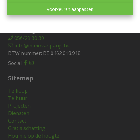
Contact
Voorkeuren aanpassen
Vichteplaats 13
8570 Anzegem
056/29 30 30
info@immovanparijs.be
BTW nummer: BE 0462.018.918
Social:
Sitemap
Te koop
Te huur
Projecten
Diensten
Contact
Gratis schatting
Hou me op de hoogte