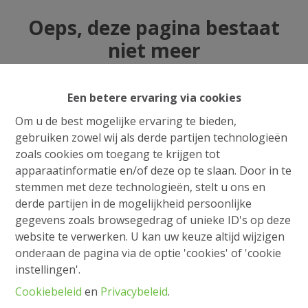
Oeps, deze pagina bestaat
niet meer
Een betere ervaring via cookies
Om u de best mogelijke ervaring te bieden,
Te koop
Te huur
gebruiken zowel wij als derde partijen technologieën
zoals cookies om toegang te krijgen tot
apparaatinformatie en/of deze op te slaan. Door in te
stemmen met deze technologieën, stelt u ons en
derde partijen in de mogelijkheid persoonlijke
gegevens zoals browsegedrag of unieke ID's op deze
website te verwerken. U kan uw keuze altijd wijzigen
onderaan de pagina via de optie 'cookies' of 'cookie
instellingen'.
Cookiebeleid
en
Privacybeleid
.