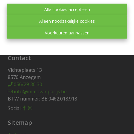
Toezichthoudende autoriteit:
Alle cookies accepteren
Beroepsinstituut van Vastgoedmakelaars,
Luxemburgstraat 16 B te 1000 Brussel.
Alleen noodzakelijke cookies
Onderworpen aan de
deontologische code van het
Voorkeuren aanpassen
BIV
.
Privacy statement
-
Disclaimer
Contact
Vichteplaats 13
8570 Anzegem
056/29 30 30
info@immovanparijs.be
BTW nummer: BE 0462.018.918
Social:
Sitemap