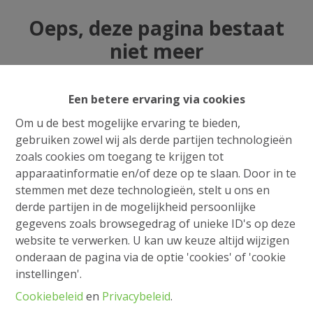
Oeps, deze pagina bestaat
niet meer
Een betere ervaring via cookies
Om u de best mogelijke ervaring te bieden,
Te koop
Te huur
gebruiken zowel wij als derde partijen technologieën
zoals cookies om toegang te krijgen tot
apparaatinformatie en/of deze op te slaan. Door in te
stemmen met deze technologieën, stelt u ons en
derde partijen in de mogelijkheid persoonlijke
gegevens zoals browsegedrag of unieke ID's op deze
website te verwerken. U kan uw keuze altijd wijzigen
onderaan de pagina via de optie 'cookies' of 'cookie
instellingen'.
Cookiebeleid
en
Privacybeleid
.