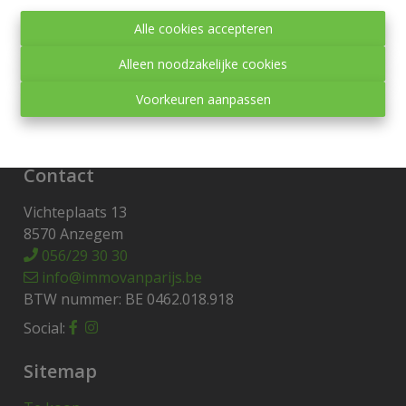
Toezichthoudende autoriteit:
Alle cookies accepteren
Beroepsinstituut van Vastgoedmakelaars,
Luxemburgstraat 16 B te 1000 Brussel.
Alleen noodzakelijke cookies
Onderworpen aan de
deontologische code van het
Voorkeuren aanpassen
BIV
.
Privacy statement
-
Disclaimer
Contact
Vichteplaats 13
8570 Anzegem
056/29 30 30
info@immovanparijs.be
BTW nummer: BE 0462.018.918
Social:
Sitemap