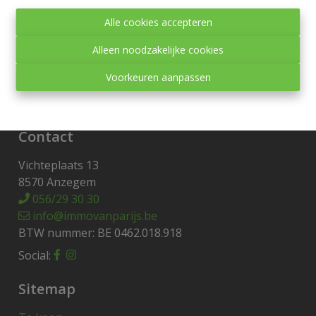
Toezichthoudende autoriteit:
Alle cookies accepteren
Beroepsinstituut van Vastgoedmakelaars,
Luxemburgstraat 16 B te 1000 Brussel.
Alleen noodzakelijke cookies
Onderworpen aan de
deontologische code van het
Voorkeuren aanpassen
BIV
.
Privacy statement
-
Disclaimer
Contact
Vichteplaats 13
8570 Anzegem
056/29 30 30
info@immovanparijs.be
BTW nummer: BE 0462.018.918
Social:
Sitemap