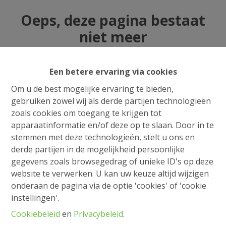
Oeps, deze pagina bestaat
niet meer
Een betere ervaring via cookies
Om u de best mogelijke ervaring te bieden,
Te koop
Te huur
gebruiken zowel wij als derde partijen technologieën
zoals cookies om toegang te krijgen tot
apparaatinformatie en/of deze op te slaan. Door in te
stemmen met deze technologieën, stelt u ons en
derde partijen in de mogelijkheid persoonlijke
gegevens zoals browsegedrag of unieke ID's op deze
website te verwerken. U kan uw keuze altijd wijzigen
onderaan de pagina via de optie 'cookies' of 'cookie
instellingen'.
Cookiebeleid
en
Privacybeleid
.