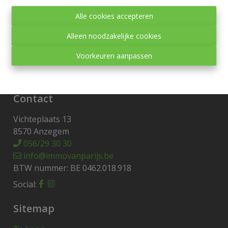
Toezichthoudende autoriteit:
Alle cookies accepteren
Beroepsinstituut van Vastgoedmakelaars,
Luxemburgstraat 16 B te 1000 Brussel.
Alleen noodzakelijke cookies
Onderworpen aan de
deontologische code van het
Voorkeuren aanpassen
BIV
.
Privacy statement
-
Disclaimer
Contact
Vichteplaats 13
8570 Anzegem
056/29 30 30
info@immovanparijs.be
BTW nummer: BE 0462.018.918
Social:
Sitemap