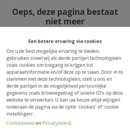
Oeps, deze pagina bestaat
niet meer
Een betere ervaring via cookies
Om u de best mogelijke ervaring te bieden,
Te koop
Te huur
gebruiken zowel wij als derde partijen technologieën
zoals cookies om toegang te krijgen tot
apparaatinformatie en/of deze op te slaan. Door in te
stemmen met deze technologieën, stelt u ons en
derde partijen in de mogelijkheid persoonlijke
gegevens zoals browsegedrag of unieke ID's op deze
website te verwerken. U kan uw keuze altijd wijzigen
onderaan de pagina via de optie 'cookies' of 'cookie
instellingen'.
Cookiebeleid
en
Privacybeleid
.