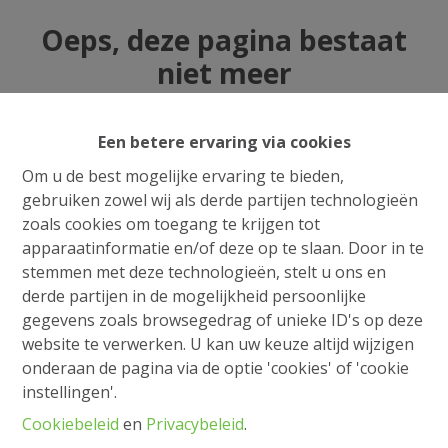
Oeps, deze pagina bestaat
niet meer
Een betere ervaring via cookies
Om u de best mogelijke ervaring te bieden,
Te koop
Te huur
gebruiken zowel wij als derde partijen technologieën
zoals cookies om toegang te krijgen tot
apparaatinformatie en/of deze op te slaan. Door in te
stemmen met deze technologieën, stelt u ons en
derde partijen in de mogelijkheid persoonlijke
gegevens zoals browsegedrag of unieke ID's op deze
website te verwerken. U kan uw keuze altijd wijzigen
onderaan de pagina via de optie 'cookies' of 'cookie
instellingen'.
Cookiebeleid
en
Privacybeleid
.