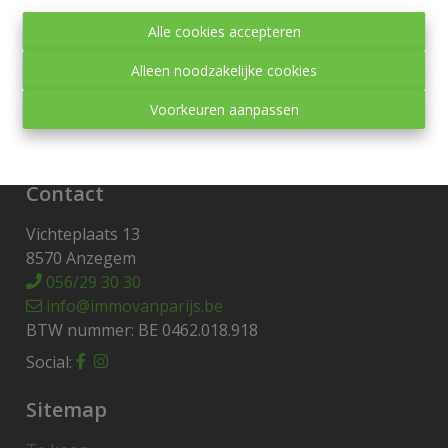
Toezichthoudende autoriteit:
Alle cookies accepteren
Beroepsinstituut van Vastgoedmakelaars,
Luxemburgstraat 16 B te 1000 Brussel.
Alleen noodzakelijke cookies
Onderworpen aan de
deontologische code van het
Voorkeuren aanpassen
BIV
.
Privacy statement
-
Disclaimer
Contact
Vichteplaats 13
8570 Anzegem
056/29 30 30
info@immovanparijs.be
BTW nummer: BE 0462.018.918
Social:
Sitemap