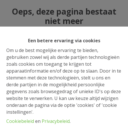
Oeps, deze pagina bestaat
niet meer
Een betere ervaring via cookies
Om u de best mogelijke ervaring te bieden,
Te koop
Te huur
gebruiken zowel wij als derde partijen technologieën
zoals cookies om toegang te krijgen tot
apparaatinformatie en/of deze op te slaan. Door in te
stemmen met deze technologieën, stelt u ons en
derde partijen in de mogelijkheid persoonlijke
gegevens zoals browsegedrag of unieke ID's op deze
website te verwerken. U kan uw keuze altijd wijzigen
onderaan de pagina via de optie 'cookies' of 'cookie
instellingen'.
Cookiebeleid
en
Privacybeleid
.