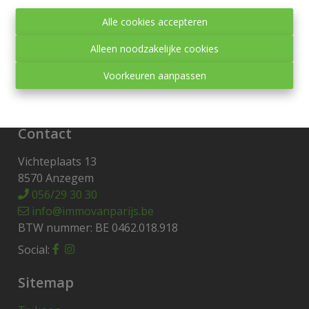
Toezichthoudende autoriteit:
Alle cookies accepteren
Beroepsinstituut van Vastgoedmakelaars,
Luxemburgstraat 16 B te 1000 Brussel.
Alleen noodzakelijke cookies
Onderworpen aan de
deontologische code van het
Voorkeuren aanpassen
BIV
.
Privacy statement
-
Disclaimer
Contact
Vichteplaats 13
8570 Anzegem
056/29 30 30
info@immovanparijs.be
BTW nummer: BE 0462.018.918
Social:
Sitemap